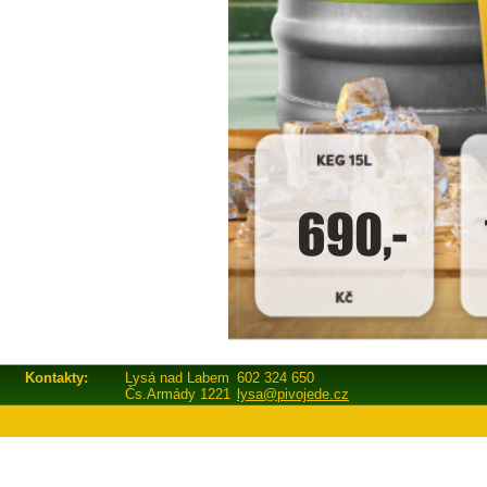
Kontakty:
Lysá nad Labem
602 324 650
Čs.Armády 1221
lysa@pivojede.cz