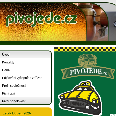
Úvod
Kontakty
Ceník
Půjčování vyčepního zařízení
Profil společnosti
Pivní taxi
Pivní pohotovost
Leták Duben 2026