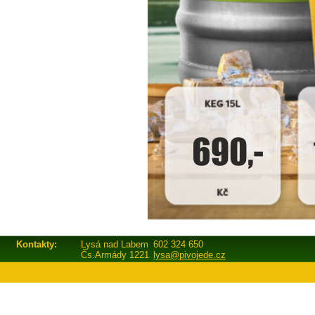
Kontakty:
Lysá nad Labem
602 324 650
Čs.Armády 1221
lysa@pivojede.cz