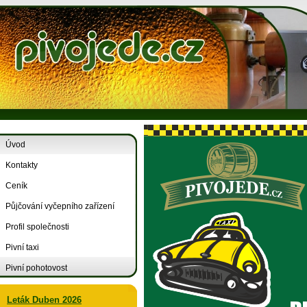
Úvod
Kontakty
Ceník
Půjčování vyčepního zařízení
Profil společnosti
Pivní taxi
Pivní pohotovost
Leták Duben 2026