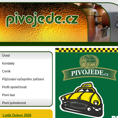
Úvod
Kontakty
Ceník
Půjčování vyčepního zařízení
Profil společnosti
Pivní taxi
Pivní pohotovost
Leták Duben 2026