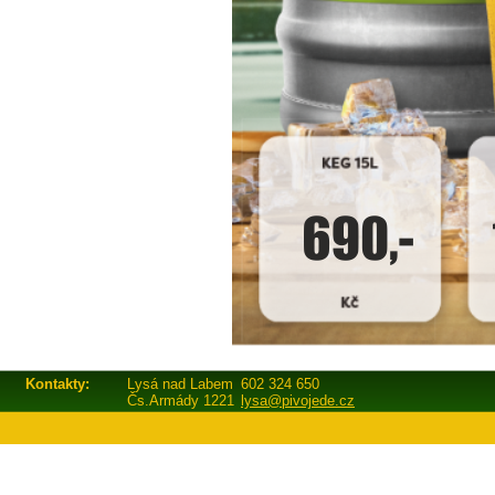
Kontakty:
Lysá nad Labem
602 324 650
Čs.Armády 1221
lysa@pivojede.cz