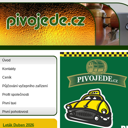
Úvod
Kontakty
Ceník
Půjčování vyčepního zařízení
Profil společnosti
Pivní taxi
Pivní pohotovost
Leták Duben 2026