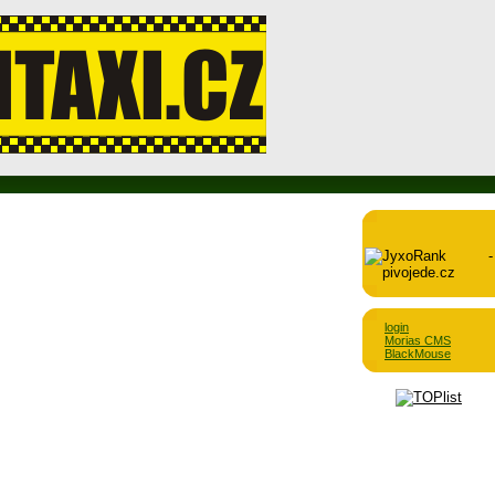
login
Morias CMS
BlackMouse