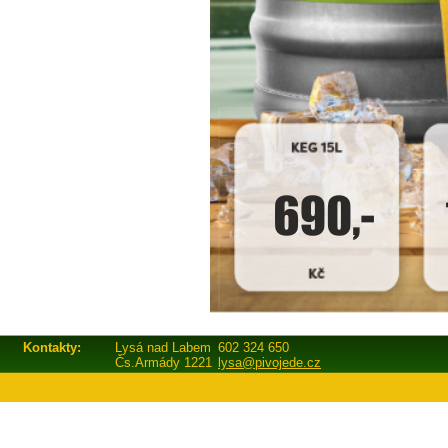
Kontakty:
Lysá nad Labem
602 324 650
Čs.Armády 1221
lysa@pivojede.cz