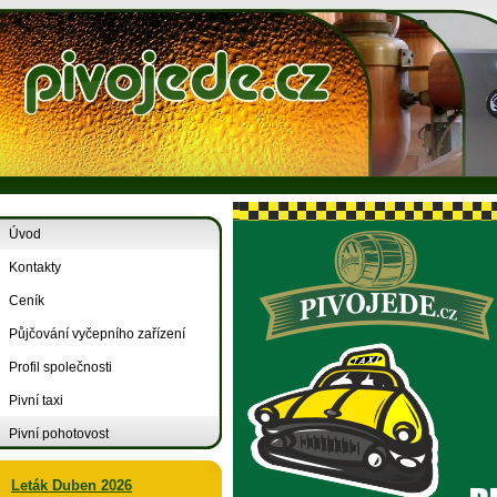
Úvod
Kontakty
Ceník
Půjčování vyčepního zařízení
Profil společnosti
Pivní taxi
Pivní pohotovost
Leták Duben 2026