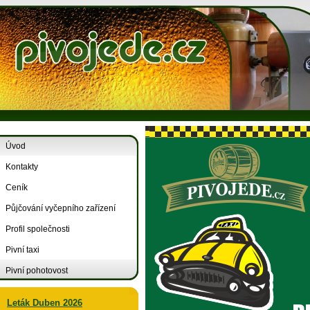
Úvod
Kontakty
Ceník
Půjčování vyčepního zařízení
Profil společnosti
Pivní taxi
Pivní pohotovost
Leták Duben 2026