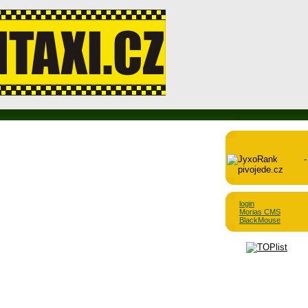
login
Morias CMS
BlackMouse