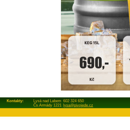
Kontakty:
Lysá nad Labem
602 324 650
Čs.Armády 1221
lysa@pivojede.cz