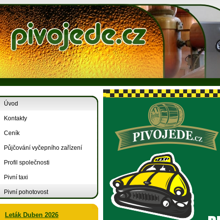
Úvod
Kontakty
Ceník
Půjčování vyčepního zařízení
Profil společnosti
Pivní taxi
Pivní pohotovost
Leták Duben 2026