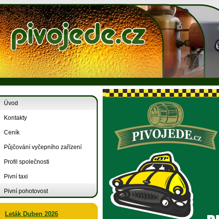
Úvod
Kontakty
Ceník
Půjčování vyčepního zařízení
Profil společnosti
Pivní taxi
Pivní pohotovost
Leták Duben 2026