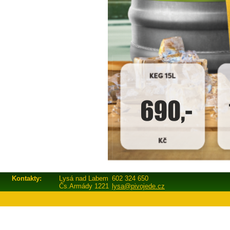
Kontakty:
Lysá nad Labem
602 324 650
Čs.Armády 1221
lysa@pivojede.cz