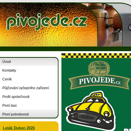
Úvod
Kontakty
Ceník
Půjčování vyčepního zařízení
Profil společnosti
Pivní taxi
Pivní pohotovost
Leták Duben 2026