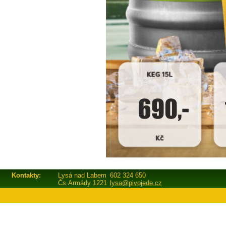
Kontakty:
Lysá nad Labem
602 324 650
Čs.Armády 1221
lysa@pivojede.cz