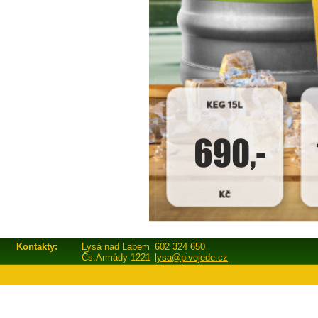
Kontakty:
Lysá nad Labem
602 324 650
Čs.Armády 1221
lysa@pivojede.cz