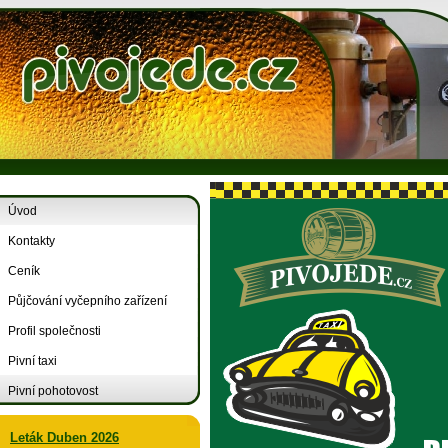
Úvod
Kontakty
Ceník
Půjčování vyčepního zařízení
Profil společnosti
Pivní taxi
Pivní pohotovost
Leták Duben 2026