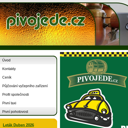
Úvod
Kontakty
Ceník
Půjčování vyčepního zařízení
Profil společnosti
Pivní taxi
Pivní pohotovost
Leták Duben 2026