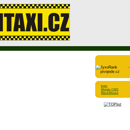
login
Morias CMS
BlackMouse