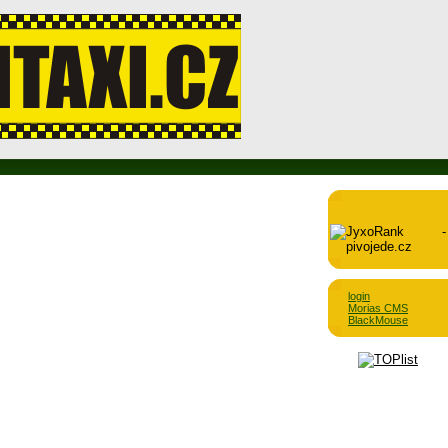
login
Morias CMS
BlackMouse