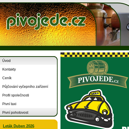
Úvod
Kontakty
Ceník
Půjčování vyčepního zařízení
Profil společnosti
Pivní taxi
Pivní pohotovost
Leták Duben 2026