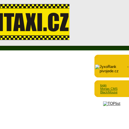
login
Morias CMS
BlackMouse