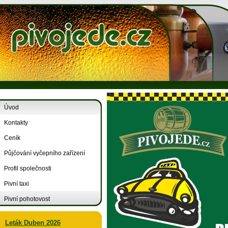
Úvod
Kontakty
Ceník
Půjčování vyčepního zařízení
Profil společnosti
Pivní taxi
Pivní pohotovost
Leták Duben 2026