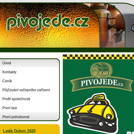
Úvod
Kontakty
Ceník
Půjčování vyčepního zařízení
Profil společnosti
Pivní taxi
Pivní pohotovost
Leták Duben 2026