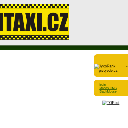
login
Morias CMS
BlackMouse