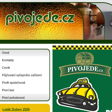
Úvod
Kontakty
Ceník
Půjčování vyčepního zařízení
Profil společnosti
Pivní taxi
Pivní pohotovost
Leták Duben 2026