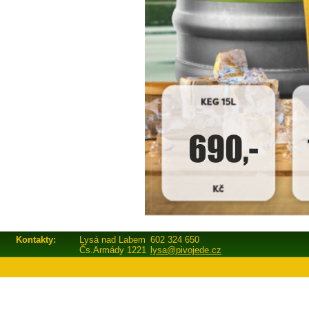
Kontakty:
Lysá nad Labem
602 324 650
Čs.Armády 1221
lysa@pivojede.cz