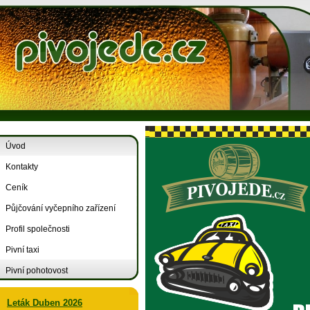
Úvod
Kontakty
Ceník
Půjčování vyčepního zařízení
Profil společnosti
Pivní taxi
Pivní pohotovost
Leták Duben 2026