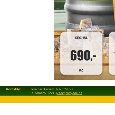
Kontakty:
Lysá nad Labem
602 324 650
Čs.Armády 1221
lysa@pivojede.cz