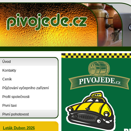
Úvod
Kontakty
Ceník
Půjčování vyčepního zařízení
Profil společnosti
Pivní taxi
Pivní pohotovost
Leták Duben 2026