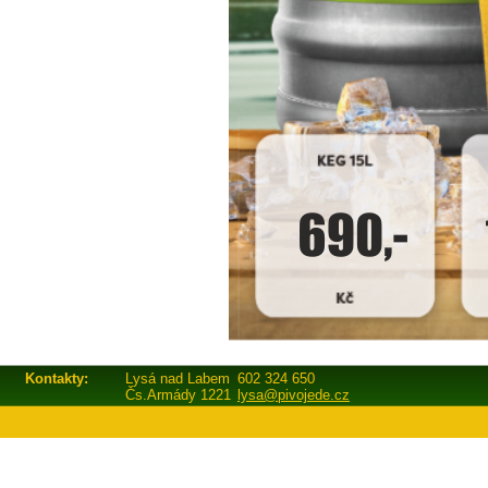
Kontakty:
Lysá nad Labem
602 324 650
Čs.Armády 1221
lysa@pivojede.cz