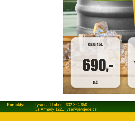
Kontakty:
Lysá nad Labem
602 324 650
Čs.Armády 1221
lysa@pivojede.cz