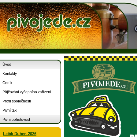
Úvod
Kontakty
Ceník
Půjčování vyčepního zařízení
Profil společnosti
Pivní taxi
Pivní pohotovost
Leták Duben 2026