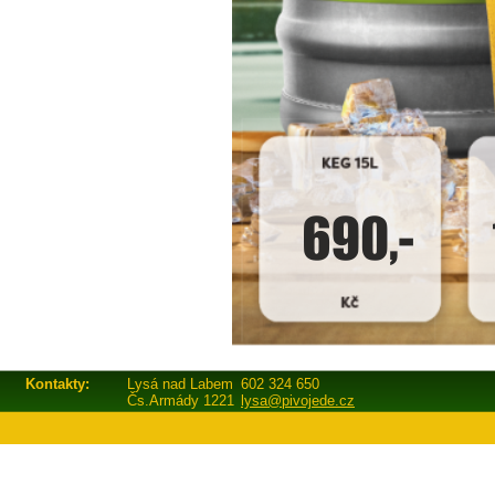
Kontakty:
Lysá nad Labem
602 324 650
Čs.Armády 1221
lysa@pivojede.cz