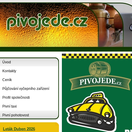
Úvod
Kontakty
Ceník
Půjčování vyčepního zařízení
Profil společnosti
Pivní taxi
Pivní pohotovost
Leták Duben 2026