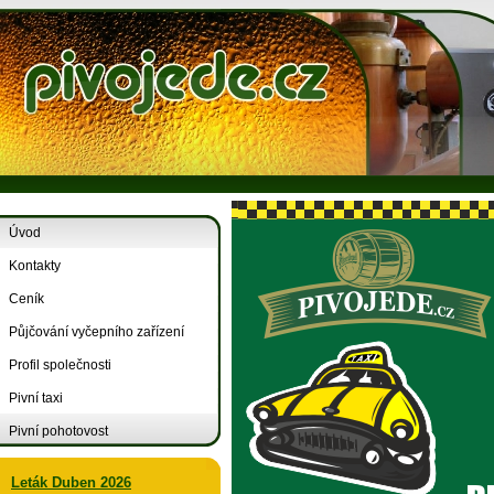
Úvod
Kontakty
Ceník
Půjčování vyčepního zařízení
Profil společnosti
Pivní taxi
Pivní pohotovost
Leták Duben 2026