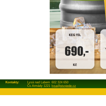
Kontakty:
Lysá nad Labem
602 324 650
Čs.Armády 1221
lysa@pivojede.cz