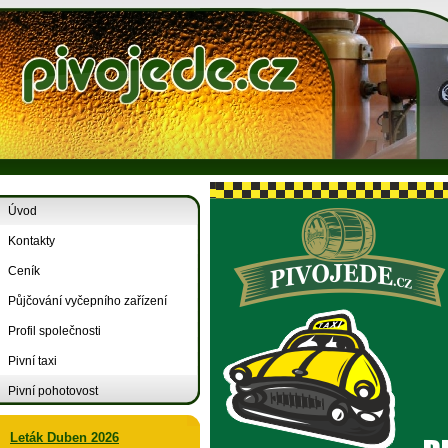
Úvod
Kontakty
Ceník
Půjčování vyčepního zařízení
Profil společnosti
Pivní taxi
Pivní pohotovost
Leták Duben 2026