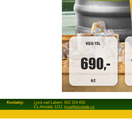
Kontakty:
Lysá nad Labem
602 324 650
Čs.Armády 1221
lysa@pivojede.cz