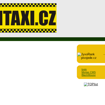
login
Morias CMS
BlackMouse