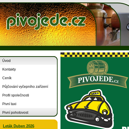
Úvod
Kontakty
Ceník
Půjčování vyčepního zařízení
Profil společnosti
Pivní taxi
Pivní pohotovost
Leták Duben 2026