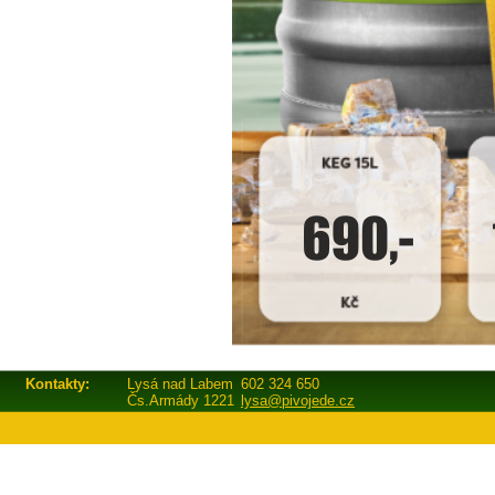
Kontakty:
Lysá nad Labem
602 324 650
Čs.Armády 1221
lysa@pivojede.cz