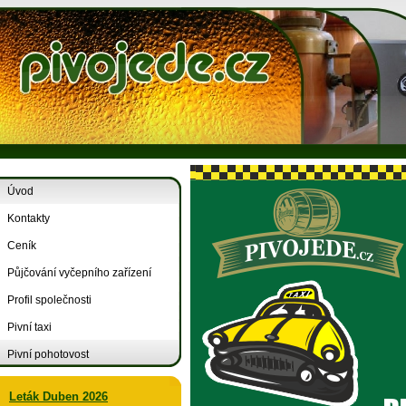
Úvod
Kontakty
Ceník
Půjčování vyčepního zařízení
Profil společnosti
Pivní taxi
Pivní pohotovost
Leták Duben 2026