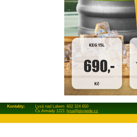
Kontakty:
Lysá nad Labem
602 324 650
Čs.Armády 1221
lysa@pivojede.cz