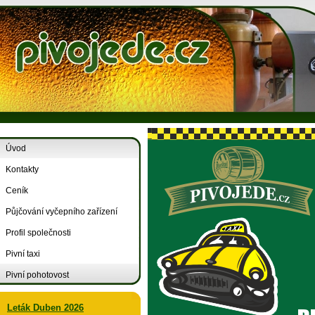
Úvod
Kontakty
Ceník
Půjčování vyčepního zařízení
Profil společnosti
Pivní taxi
Pivní pohotovost
Leták Duben 2026