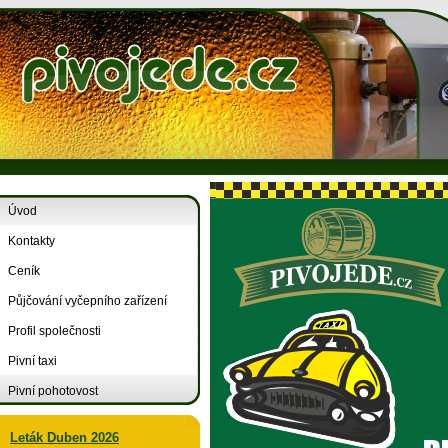
Úvod
Kontakty
Ceník
Půjčování vyčepního zařízení
Profil společnosti
Pivní taxi
Pivní pohotovost
Leták Duben 2026