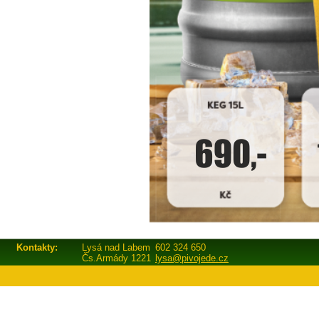
Kontakty:
Lysá nad Labem
602 324 650
Čs.Armády 1221
lysa@pivojede.cz