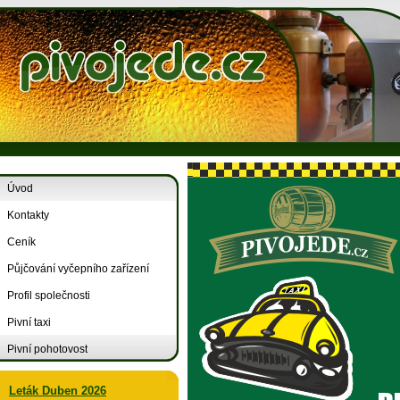
Úvod
Kontakty
Ceník
Půjčování vyčepního zařízení
Profil společnosti
Pivní taxi
Pivní pohotovost
Leták Duben 2026