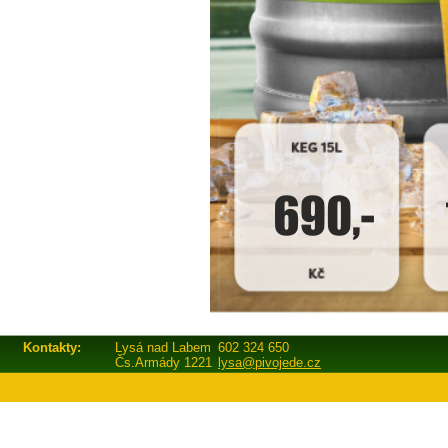
Kontakty:
Lysá nad Labem
602 324 650
Čs.Armády 1221
lysa@pivojede.cz