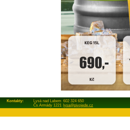
Kontakty:
Lysá nad Labem
602 324 650
Čs.Armády 1221
lysa@pivojede.cz