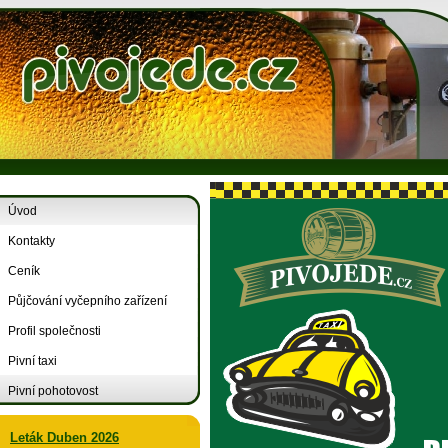
Úvod
Kontakty
Ceník
Půjčování vyčepního zařízení
Profil společnosti
Pivní taxi
Pivní pohotovost
Leták Duben 2026