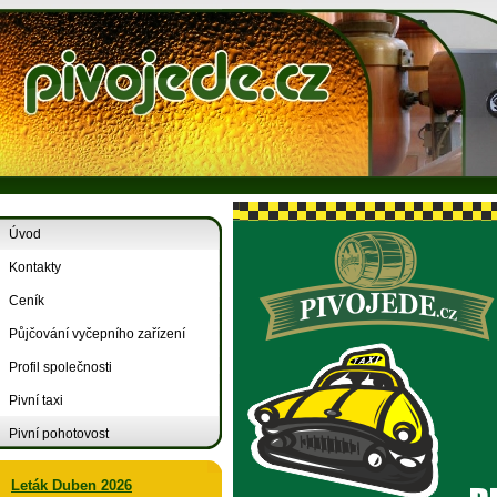
Úvod
Kontakty
Ceník
Půjčování vyčepního zařízení
Profil společnosti
Pivní taxi
Pivní pohotovost
Leták Duben 2026