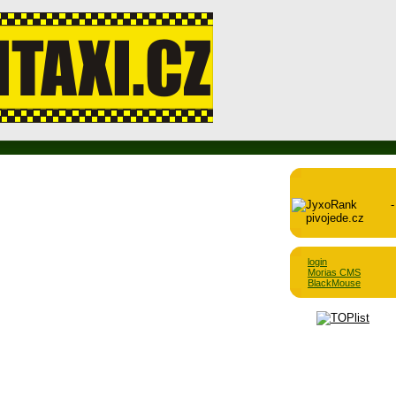
login
Morias CMS
BlackMouse