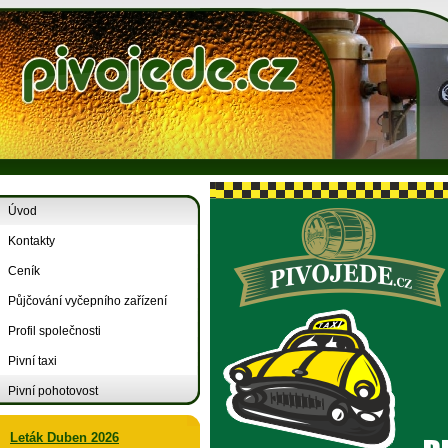
Úvod
Kontakty
Ceník
Půjčování vyčepního zařízení
Profil společnosti
Pivní taxi
Pivní pohotovost
Leták Duben 2026