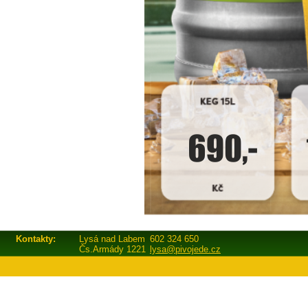
Kontakty:
Lysá nad Labem
602 324 650
Čs.Armády 1221
lysa@pivojede.cz