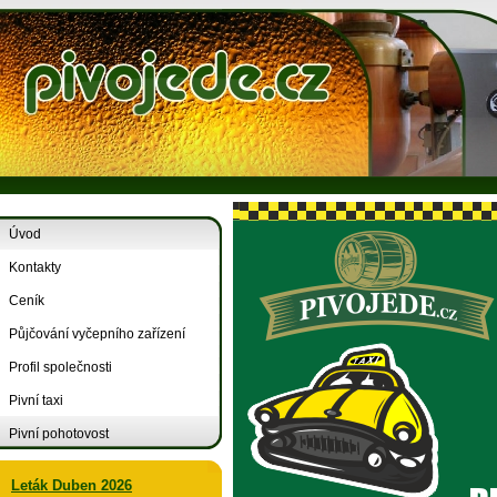
Úvod
Kontakty
Ceník
Půjčování vyčepního zařízení
Profil společnosti
Pivní taxi
Pivní pohotovost
Leták Duben 2026