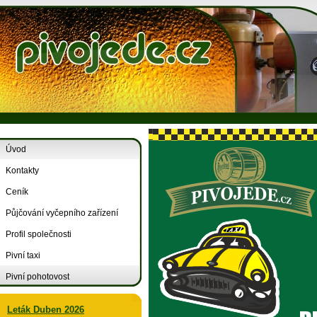
Úvod
Kontakty
Ceník
Půjčování vyčepního zařízení
Profil společnosti
Pivní taxi
Pivní pohotovost
Leták Duben 2026