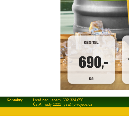
Kontakty:
Lysá nad Labem
602 324 650
Čs.Armády 1221
lysa@pivojede.cz