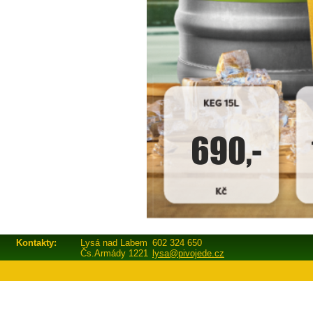
Kontakty:
Lysá nad Labem
602 324 650
Čs.Armády 1221
lysa@pivojede.cz