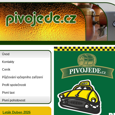
Úvod
Kontakty
Ceník
Půjčování vyčepního zařízení
Profil společnosti
Pivní taxi
Pivní pohotovost
Leták Duben 2026