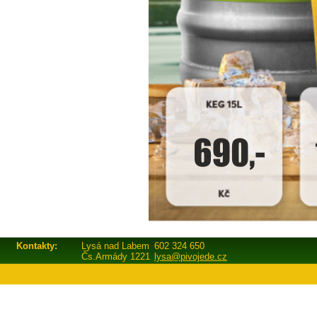
Kontakty:
Lysá nad Labem
602 324 650
Čs.Armády 1221
lysa@pivojede.cz