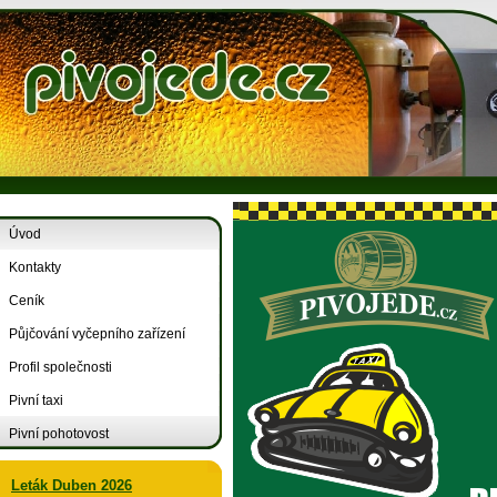
Úvod
Kontakty
Ceník
Půjčování vyčepního zařízení
Profil společnosti
Pivní taxi
Pivní pohotovost
Leták Duben 2026