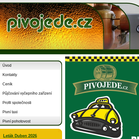
Úvod
Kontakty
Ceník
Půjčování vyčepního zařízení
Profil společnosti
Pivní taxi
Pivní pohotovost
Leták Duben 2026