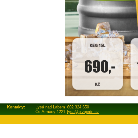
Kontakty:
Lysá nad Labem
602 324 650
Čs.Armády 1221
lysa@pivojede.cz