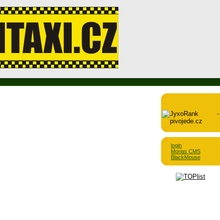
login
Morias CMS
BlackMouse