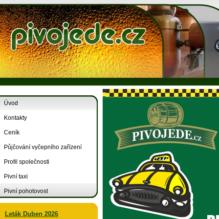
Úvod
Kontakty
Ceník
Půjčování vyčepního zařízení
Profil společnosti
Pivní taxi
Pivní pohotovost
Leták Duben 2026