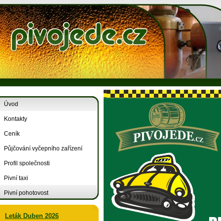
Úvod
Kontakty
Ceník
Půjčování vyčepního zařízení
Profil společnosti
Pivní taxi
Pivní pohotovost
Leták Duben 2026