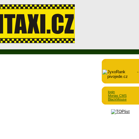
login
Morias CMS
BlackMouse