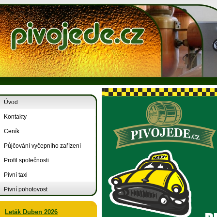
Úvod
Kontakty
Ceník
Půjčování vyčepního zařízení
Profil společnosti
Pivní taxi
Pivní pohotovost
Leták Duben 2026