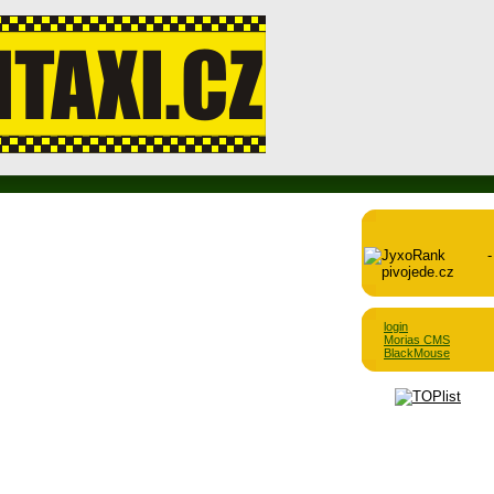
login
Morias CMS
BlackMouse