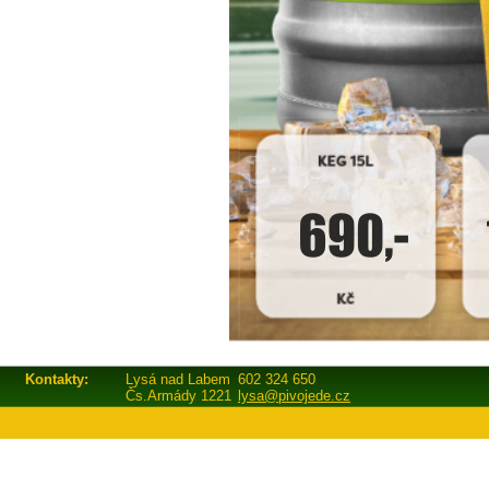
Kontakty:
Lysá nad Labem
602 324 650
Čs.Armády 1221
lysa@pivojede.cz