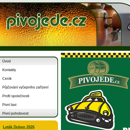
Úvod
Kontakty
Ceník
Půjčování vyčepního zařízení
Profil společnosti
Pivní taxi
Pivní pohotovost
Leták Duben 2026