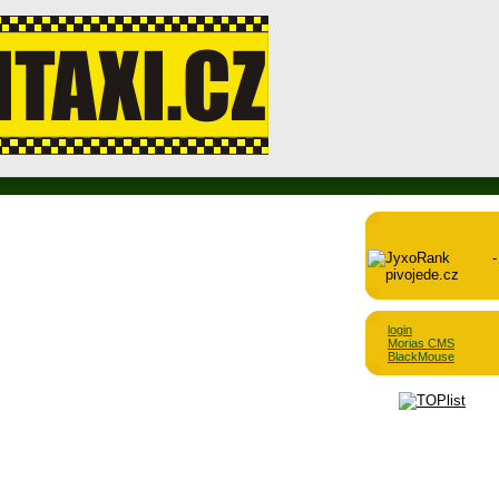
login
Morias CMS
BlackMouse