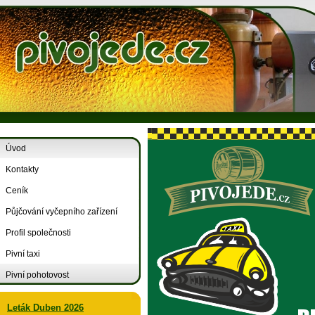
Úvod
Kontakty
Ceník
Půjčování vyčepního zařízení
Profil společnosti
Pivní taxi
Pivní pohotovost
Leták Duben 2026