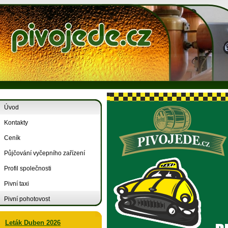
Úvod
Kontakty
Ceník
Půjčování vyčepního zařízení
Profil společnosti
Pivní taxi
Pivní pohotovost
Leták Duben 2026