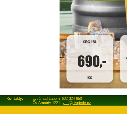
Kontakty:
Lysá nad Labem
602 324 650
Čs.Armády 1221
lysa@pivojede.cz