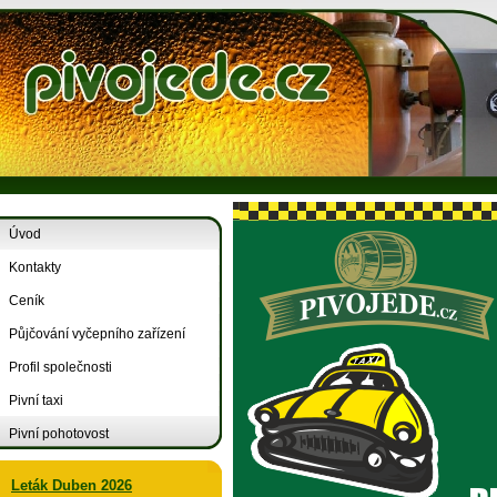
Úvod
Kontakty
Ceník
Půjčování vyčepního zařízení
Profil společnosti
Pivní taxi
Pivní pohotovost
Leták Duben 2026