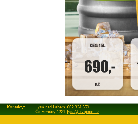
Kontakty:
Lysá nad Labem
602 324 650
Čs.Armády 1221
lysa@pivojede.cz