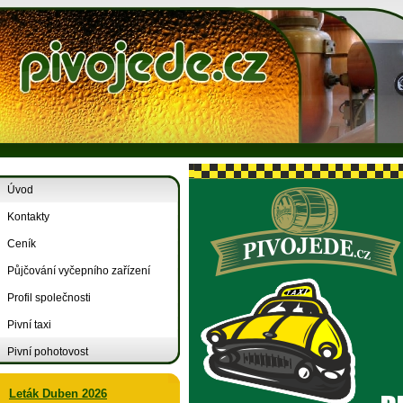
Úvod
Kontakty
Ceník
Půjčování vyčepního zařízení
Profil společnosti
Pivní taxi
Pivní pohotovost
Leták Duben 2026