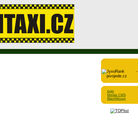
login
Morias CMS
BlackMouse