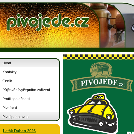
Úvod
Kontakty
Ceník
Půjčování vyčepního zařízení
Profil společnosti
Pivní taxi
Pivní pohotovost
Leták Duben 2026