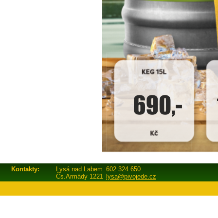
Kontakty:
Lysá nad Labem
602 324 650
Čs.Armády 1221
lysa@pivojede.cz