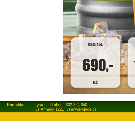
Kontakty:
Lysá nad Labem
602 324 650
Čs.Armády 1221
lysa@pivojede.cz