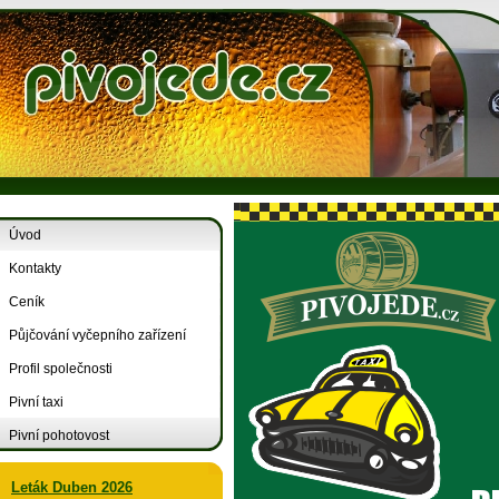
Úvod
Kontakty
Ceník
Půjčování vyčepního zařízení
Profil společnosti
Pivní taxi
Pivní pohotovost
Leták Duben 2026