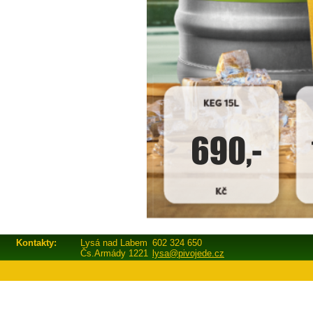
Kontakty:
Lysá nad Labem
602 324 650
Čs.Armády 1221
lysa@pivojede.cz