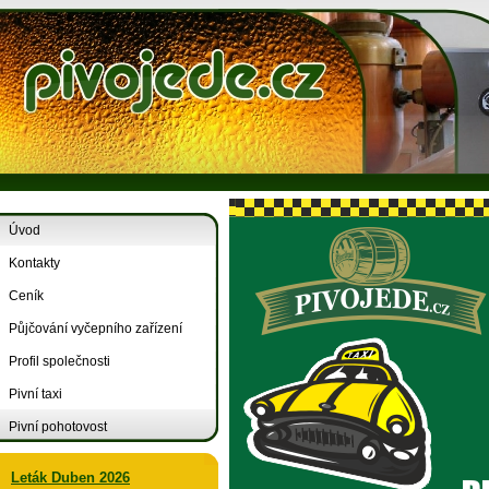
Úvod
Kontakty
Ceník
Půjčování vyčepního zařízení
Profil společnosti
Pivní taxi
Pivní pohotovost
Leták Duben 2026