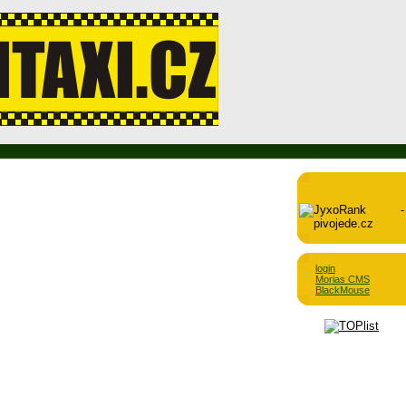
login
Morias CMS
BlackMouse