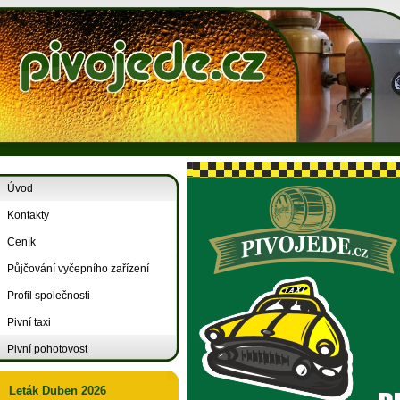
Úvod
Kontakty
Ceník
Půjčování vyčepního zařízení
Profil společnosti
Pivní taxi
Pivní pohotovost
Leták Duben 2026