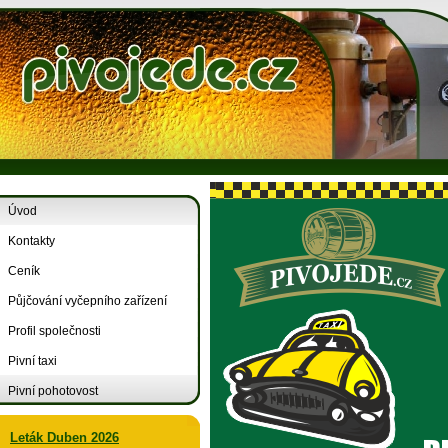
Úvod
Kontakty
Ceník
Půjčování vyčepního zařízení
Profil společnosti
Pivní taxi
Pivní pohotovost
Leták Duben 2026