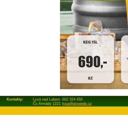
Kontakty:
Lysá nad Labem
602 324 650
Čs.Armády 1221
lysa@pivojede.cz