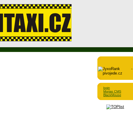
login
Morias CMS
BlackMouse