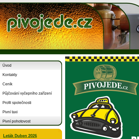
Úvod
Kontakty
Ceník
Půjčování vyčepního zařízení
Profil společnosti
Pivní taxi
Pivní pohotovost
Leták Duben 2026