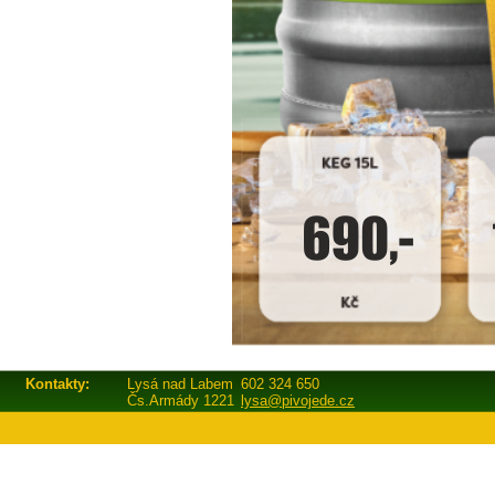
Kontakty:
Lysá nad Labem
602 324 650
Čs.Armády 1221
lysa@pivojede.cz