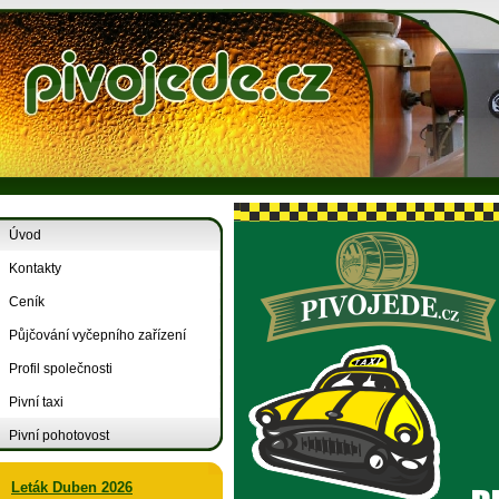
Úvod
Kontakty
Ceník
Půjčování vyčepního zařízení
Profil společnosti
Pivní taxi
Pivní pohotovost
Leták Duben 2026