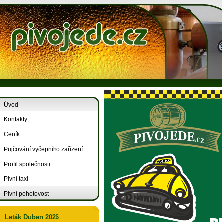
Úvod
Kontakty
Ceník
Půjčování vyčepního zařízení
Profil společnosti
Pivní taxi
Pivní pohotovost
Leták Duben 2026