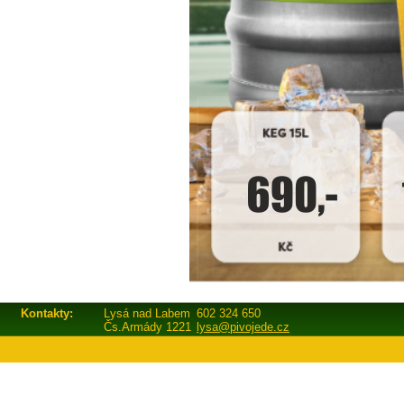
Kontakty:
Lysá nad Labem
602 324 650
Čs.Armády 1221
lysa@pivojede.cz